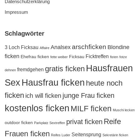
Datenschutzerklärung
Impressum
Schlagwörter
arschficken
Analsex
Blondine
3 Loch Ficksau
Affaire
ficken
Ficktreffen
Ehefrau ficken
Ficksau
fette weiber
fisten
fotze
Hausfrauen
gratis ficken
fremdgehen
dehnen
Sex
Hausfrau ficken
heute noch
ficken
junge Frau ficken
ich will ficken
kostenlos ficken
MILF ficken
Muschi lecken
Reife
privat ficken
outdoor ficken
Parkplatz Sextreffen
Frauen ficken
Seitensprung
Reifes Luder
Sekretärin ficken